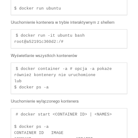
$ docker run ubuntu
Uruchomienie kontenera w trybie interaktywnym z shellem
$ docker run -it ubuntu bash

root@a52191c360d2:/#
Wyświetlanie wszystkich kontenerów
$ docker container -a # opcja -a pokaże 
również kontenery nie uruchomione

lub

$ docker ps -a
Uruchomienie wyłączonego kontenera
# docker start <CONTAINER ID> | <NAMES>

$ docker ps -a

CONTAINER ID   IMAGE                  