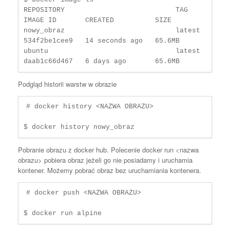
REPOSITORY                           TAG       
IMAGE ID       CREATED          SIZE

nowy_obraz                           latest    
534f2be1cee9   14 seconds ago   65.6MB

ubuntu                               latest    
Podgląd historii warstw w obrazie
# docker history <NAZWA OBRAZU>

$ docker history nowy_obraz
Pobranie obrazu z docker hub. Polecenie docker run <nazwa
obrazu> pobiera obraz jeżeli go nie posiadamy i uruchamia
kontener. Możemy pobrać obraz bez uruchamiania kontenera.
# docker push <NAZWA OBRAZU>

$ docker run alpine