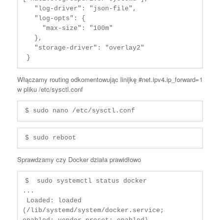
   "log-driver": "json-file",

   "log-opts": {

     "max-size": "100m"

   },

   "storage-driver": "overlay2"

 }
Włączamy routing odkomentowując linijkę #net.ipv4.ip_forward=1
w pliku /etc/sysctl.conf
$ sudo nano /etc/sysctl.conf
$ sudo reboot
Sprawdzamy czy Docker działa prawidłowo
$  sudo systemctl status docker

...

 Loaded: loaded 
(/lib/systemd/system/docker.service; 