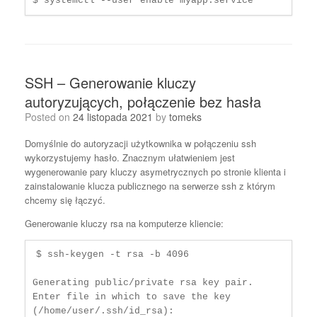
$ systemctl --user enable myapp.service
SSH – Generowanie kluczy
autoryzujących, połączenie bez hasła
Posted on
24 listopada 2021
by
tomeks
Domyślnie do autoryzacji użytkownika w połączeniu ssh
wykorzystujemy hasło. Znacznym ułatwieniem jest
wygenerowanie pary kluczy asymetrycznych po stronie klienta i
zainstalowanie klucza publicznego na serwerze ssh z którym
chcemy się łączyć.
Generowanie kluczy rsa na komputerze kliencie:
$ ssh-keygen -t rsa -b 4096

Generating public/private rsa key pair.

Enter file in which to save the key 
(/home/user/.ssh/id_rsa): 
