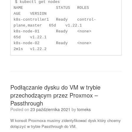
$ kubectl get nodes

NAME              STATUS   ROLES                  
AGE    VERSION

k8s-controller1   Ready    control-
plane,master   65d    v1.22.1

k8s-node-01       Ready    <none>                 
65d    v1.22.1

k8s-node-02       Ready    <none>                 
Podłączanie dysku do VM w trybie
przechodzącym przez Proxmox –
Passthrough
Posted on
23 października 2021
by
tomeks
W konsoli Proxmoxa musimy zidentyfikować dysk który chcemy
dołączyć w trybie Passthrough do VM.