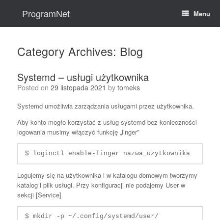
Skip
to
ProgramNet
Menu
content
Category Archives:
Blog
Systemd – usługi użytkownika
Posted on
29 listopada 2021
by
tomeks
Systemd umożliwia zarządzania usługami przez użytkownika.
Aby konto mogło korzystać z usług systemd bez konieczności
logowania musimy włączyć funkcję „linger”
$ loginctl enable-linger nazwa_użytkownika
Logujemy się na użytkownika i w katalogu domowym tworzymy
katalog i plik usługi. Przy konfiguracji nie podajemy User w
sekcji [Service]
$ mkdir -p ~/.config/systemd/user/
