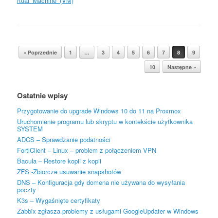
rtual_Machine_(VM)
Post navigation
« Poprzednie
1
…
3
4
5
6
7
8
9
10
Następne »
Ostatnie wpisy
Przygotowanie do upgrade Windows 10 do 11 na Proxmox
Uruchomienie programu lub skryptu w kontekście użytkownika
SYSTEM
ADCS – Sprawdzanie podatności
FortiClient – Linux – problem z połączeniem VPN
Bacula – Restore kopii z kopii
ZFS -Zbiorcze usuwanie snapshotów
DNS – Konfiguracja gdy domena nie używana do wysyłania
poczty
K3s – Wygaśnięte certyfikaty
Zabbix zgłasza problemy z usługami GoogleUpdater w Windows