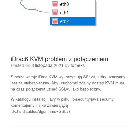
iDrac6 KVM problem z połączeniem
Posted on
3 listopada 2021
by
tomeks
Starsze wersje iDrac KVM wykorzystują SSLv3, który uznawany
jest za niebezpieczny. Aby uruchomić zdalny dostęp KVM musi
na czas połączenia uznać SSLv3 jako bezpieczny.
W katalogu instalacji javy w pliku lib\security\java.security
komentujemy linijkę zawierającą
jdk.tls.disabledAlgorithms=SSLv3