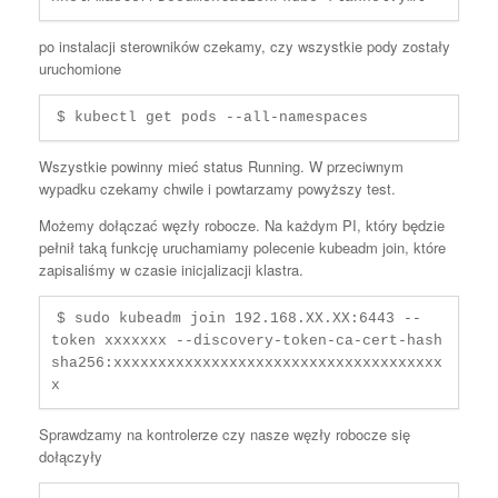
po instalacji sterowników czekamy, czy wszystkie pody zostały
uruchomione
$ kubectl get pods --all-namespaces
Wszystkie powinny mieć status Running. W przeciwnym
wypadku czekamy chwile i powtarzamy powyższy test.
Możemy dołączać węzły robocze. Na każdym PI, który będzie
pełnił taką funkcję uruchamiamy polecenie kubeadm join, które
zapisaliśmy w czasie inicjalizacji klastra.
$ sudo kubeadm join 192.168.XX.XX:6443 --
token xxxxxxx --discovery-token-ca-cert-hash 
sha256:xxxxxxxxxxxxxxxxxxxxxxxxxxxxxxxxxxxxx
x
Sprawdzamy na kontrolerze czy nasze węzły robocze się
dołączyły