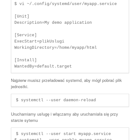
$ vi ~/.config/systemd/user/myapp.service

[Unit]

Description=My demo application

[Service]

ExecStart=plikUslugi

WorkingDirectory=/home/myapp/html

[Install]

WantedBy=default.target
Najpierw musisz przeładować systemd, aby mógł pobrać plik
jednostki.
$ systemctl --user daemon-reload
Uruchamiamy usługę i włączamy aby uruchamiała się przy
starcie sytemu
$ systemctl --user start myapp.service
