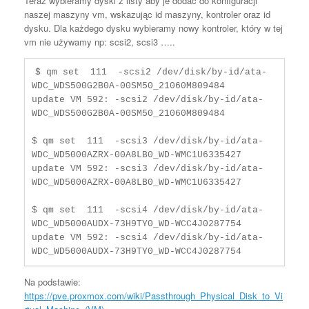
Teraz wybieramy dyski z listy aby je dodać do konfiguracji
naszej maszyny vm, wskazując id maszyny, kontroler oraz id
dysku. Dla każdego dysku wybieramy nowy kontroler, który w tej
vm nie używamy np: scsi2, scsi3 …..
$ qm set  111  -scsi2 /dev/disk/by-id/ata-
WDC_WDS500G2B0A-00SM50_21060M809484

update VM 592: -scsi2 /dev/disk/by-id/ata-
WDC_WDS500G2B0A-00SM50_21060M809484

$ qm set  111  -scsi3 /dev/disk/by-id/ata-
WDC_WD5000AZRX-00A8LB0_WD-WMC1U6335427

update VM 592: -scsi3 /dev/disk/by-id/ata-
WDC_WD5000AZRX-00A8LB0_WD-WMC1U6335427

$ qm set  111  -scsi4 /dev/disk/by-id/ata-
WDC_WD5000AUDX-73H9TY0_WD-WCC4J0287754

update VM 592: -scsi4 /dev/disk/by-id/ata-
WDC_WD5000AUDX-73H9TY0_WD-WCC4J0287754
Na podstawie:
https://pve.proxmox.com/wiki/Passthrough_Physical_Disk_to_Vi