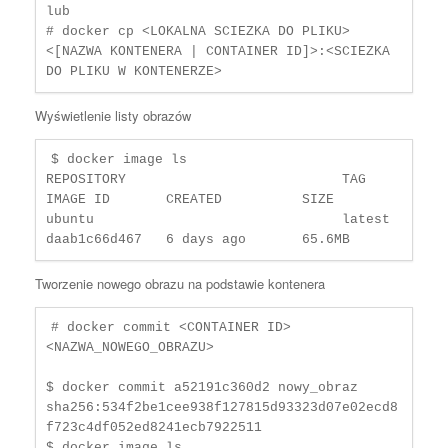
lub

# docker cp <LOKALNA SCIEZKA DO PLIKU> 
<[NAZWA KONTENERA | CONTAINER ID]>:<SCIEZKA 
DO PLIKU W KONTENERZE> 
Wyświetlenie listy obrazów
$ docker image ls

REPOSITORY                           TAG       
IMAGE ID       CREATED          SIZE

ubuntu                               latest    
daab1c66d467   6 days ago       65.6MB
Tworzenie nowego obrazu na podstawie kontenera
# docker commit <CONTAINER ID> 
<NAZWA_NOWEGO_OBRAZU>

$ docker commit a52191c360d2 nowy_obraz

sha256:534f2be1cee938f127815d93323d07e02ecd8
f723c4df052ed8241ecb7922511

$ docker image ls
