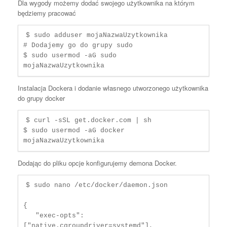
Dla wygody możemy dodać swojego użytkownika na którym
będziemy pracować
$ sudo adduser mojaNazwaUzytkownika

# Dodajemy go do grupy sudo

$ sudo usermod -aG sudo 
mojaNazwaUzytkownika
Instalacja Dockera i dodanie własnego utworzonego użytkownika
do grupy docker
$ curl -sSL get.docker.com | sh

$ sudo usermod -aG docker 
mojaNazwaUzytkownika
Dodając do pliku opcje konfigurujemy demona Docker.
$ sudo nano /etc/docker/daemon.json

{

   "exec-opts": 
["native.cgroupdriver=systemd"],
