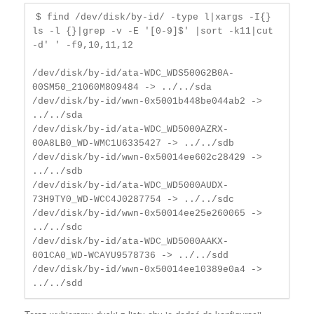
$ find /dev/disk/by-id/ -type l|xargs -I{} 
ls -l {}|grep -v -E '[0-9]$' |sort -k11|cut 
-d' ' -f9,10,11,12

/dev/disk/by-id/ata-WDC_WDS500G2B0A-
00SM50_21060M809484 -> ../../sda

/dev/disk/by-id/wwn-0x5001b448be044ab2 -> 
../../sda

/dev/disk/by-id/ata-WDC_WD5000AZRX-
00A8LB0_WD-WMC1U6335427 -> ../../sdb

/dev/disk/by-id/wwn-0x50014ee602c28429 -> 
../../sdb

/dev/disk/by-id/ata-WDC_WD5000AUDX-
73H9TY0_WD-WCC4J0287754 -> ../../sdc

/dev/disk/by-id/wwn-0x50014ee25e260065 -> 
../../sdc

/dev/disk/by-id/ata-WDC_WD5000AAKX-
001CA0_WD-WCAYU9578736 -> ../../sdd

/dev/disk/by-id/wwn-0x50014ee10389e0a4 -> 
../../sdd