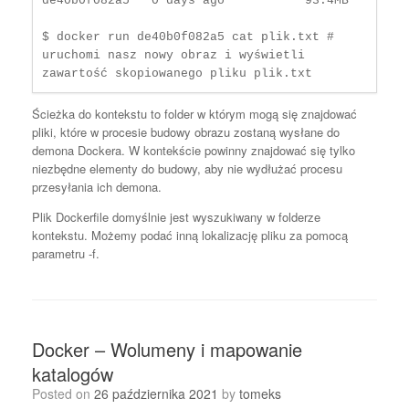
de40b0f082a5   0 days ago           93.4MB

$ docker run de40b0f082a5 cat plik.txt # 
uruchomi nasz nowy obraz i wyświetli 
zawartość skopiowanego pliku plik.txt 
Ścieżka do kontekstu to folder w którym mogą się znajdować
pliki, które w procesie budowy obrazu zostaną wysłane do
demona Dockera. W kontekście powinny znajdować się tylko
niezbędne elementy do budowy, aby nie wydłużać procesu
przesyłania ich demona.
Plik Dockerfile domyślnie jest wyszukiwany w folderze
kontekstu. Możemy podać inną lokalizację pliku za pomocą
parametru -f.
Docker – Wolumeny i mapowanie
katalogów
Posted on
26 października 2021
by
tomeks