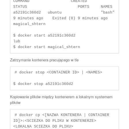
COMMAND                  CREATED          
STATUS                      PORTS     NAMES

a52191c360d2   ubuntu                 "bash"                   
9 minutes ago    Exited (0) 9 minutes ago              
magical_shtern

$ docker start a52191c360d2

lub   

$ docker start magical_shtern
Zatrzymanie kontenera pracującego w tle
# docker stop <CONTAINER ID> | <NAMES>

$ docker stop a52191c360d2
Kopiowanie plików między kontenerem a lokalnym systemem
plików
# docker cp <[NAZWA KONTENERA | CONTAINER 
ID]>:<SCIEZKA DO PLIKU W KONTENERZE> 
<LOKALNA SCIEZKA DO PLIKU>
