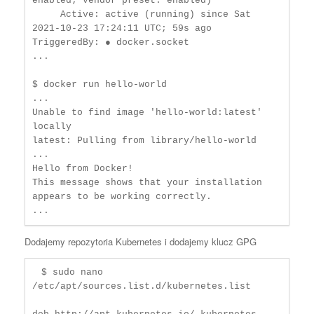
enabled; vendor preset: enabled)

     Active: active (running) since Sat 
2021-10-23 17:24:11 UTC; 59s ago

TriggeredBy: ● docker.socket

...

$ docker run hello-world

...

Unable to find image 'hello-world:latest' 
locally

latest: Pulling from library/hello-world

...

Hello from Docker!

This message shows that your installation 
appears to be working correctly.

...
Dodajemy repozytoria Kubernetes i dodajemy klucz GPG
 $ sudo nano 
/etc/apt/sources.list.d/kubernetes.list
