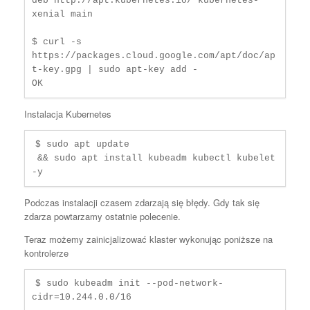
deb http://apt.kubernetes.io/ kubernetes-
xenial main

$ curl -s 
https://packages.cloud.google.com/apt/doc/ap
t-key.gpg | sudo apt-key add -

OK
Instalacja Kubernetes
$ sudo apt update

 && sudo apt install kubeadm kubectl kubelet 
-y
Podczas instalacji czasem zdarzają się błędy. Gdy tak się
zdarza powtarzamy ostatnie polecenie.
Teraz możemy zainicjalizować klaster wykonując poniższe na
kontrolerze
$ sudo kubeadm init --pod-network-
cidr=10.244.0.0/16