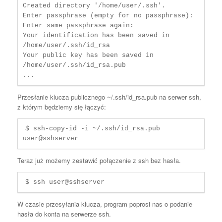
Created directory '/home/user/.ssh'.

Enter passphrase (empty for no passphrase): 

Enter same passphrase again: 

Your identification has been saved in 
/home/user/.ssh/id_rsa

Your public key has been saved in 
/home/user/.ssh/id_rsa.pub

...
Przesłanie klucza publicznego ~/.ssh/id_rsa.pub na serwer ssh,
z którym będziemy się łączyć:
$ ssh-copy-id -i ~/.ssh/id_rsa.pub 
user@sshserver
Teraz już możemy zestawić połączenie z ssh bez hasła.
$ ssh user@sshserver
W czasie przesyłania klucza, program poprosi nas o podanie
hasła do konta na serwerze ssh.