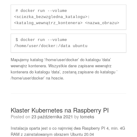
# docker run --volume 
<sciezka_bezwzgledna_katalogu>:
<katalog_wewnątrz_kontenera> <nazwa_obrazu>
$ docker run --volume 
/home/user/docker:/data ubuntu
Mapujemy katalog '/home/user/docker’ do katalogu 'data’
wewnątrz kontenera. Wszystkie dane zapisane wewnątrz
kontenera do katalogu 'data’, zostaną zapisane do katalogu ’
/home/user/docker’ na hoscie.
Klaster Kubernetes na Raspberry PI
Posted on
23 października 2021
by
tomeks
Instalacja oparta jest o co najmniej dwa Raspberry PI 4, min. 4G
RAM z zainstalowanym obrazem Ubuntu 20.04