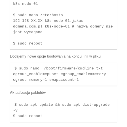
k8s-node-01

$ sudo nano /etc/hosts 

192.168.XX.XX k8s-node-01.jakas-
domena.com.pl k8s-node-01 # nazwa domeny nie 
jest wymagana

$ sudo reboot
Dodajemy nowe opcje bootowania na końcu linii w pliku
$ sudo nano  /boot/firmware/cmdline.txt

cgroup_enable=cpuset cgroup_enable=memory 
cgroup_memory=1 swapaccount=1
Aktualizacja pakietów
$ sudo apt update && sudo apt dist-upgrade 
-y

$ sudo reboot