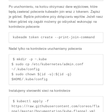
Po uruchomieniu, na końcu otrzymasz dane wyjściowe, które
będą zawierać polecenie kubeadm join wraz z tokenem. Zapisz
je gdzieś. Będzie potrzebne przy dołączaniu węzłów. Jeżeli nasz
token gdzieś się zagubi możemy go odzyskać wukonując na
kontrolerze polecenie
Nadal tylko na kontrolerze uruchamiamy polecenia
$ mkdir -p ~.kube 

$ sudo cp /etc/kubernetes/admin.conf 
~/.kube/config

$ sudo chown $(id -u):$(id -g) 
$HOME/.kube/config
Instalujemy sterowniki sieci na kontrolerze
$ kubectl apply -f 
https://raw.githubusercontent.com/coreos/fla
nnel/master/Documentation/kube-flannel.yml