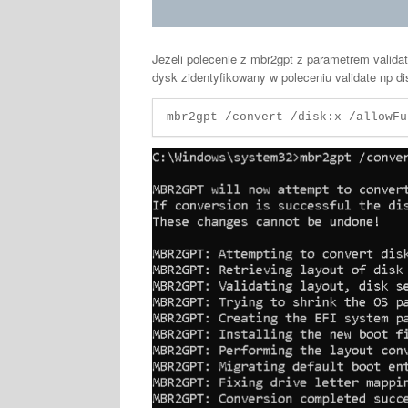
Jeżeli polecenie z mbr2gpt z parametrem valid
dysk zidentyfikowany w poleceniu validate np di
mbr2gpt /convert /disk:x /allowFu