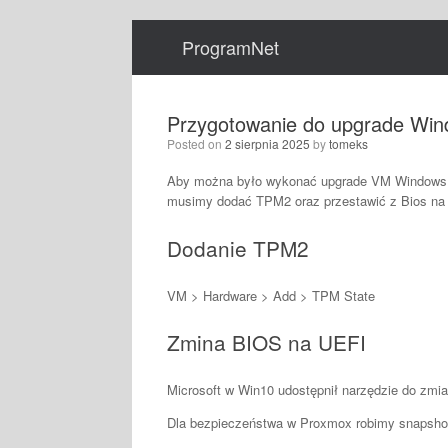
Skip
to
ProgramNet
content
Przygotowanie do upgrade Win
Posted on
2 sierpnia 2025
by
tomeks
Aby można było wykonać upgrade VM Windows 
musimy dodać TPM2 oraz przestawić z Bios na
Dodanie TPM2
VM > Hardware > Add > TPM State
Zmina BIOS na UEFI
Microsoft w Win10 udostępnił narzędzie do zmia
Dla bezpieczeństwa w Proxmox robimy snapsho