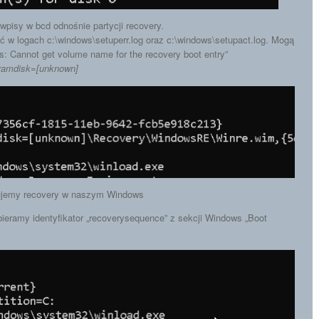
pisy w bcd odnośnie partycji recovery.
w logach c:\windows\setuperr.log oraz c:\windows\setupact.log. Mogą
: Cannot get volume name for the recovery boot entry”
ramdisk=[unknown]
bujemy recovery w naszym Windows
eramy identyfikator „recoverysequence” z sekcji Windows „Boot