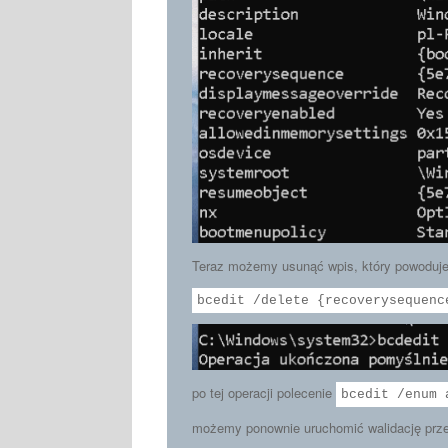
Teraz możemy usunąć wpis, który powoduj
bcedit /delete {recoverysequenc
po tej operacji polecenie
bcedit /enum 
możemy ponownie uruchomić walidację prz