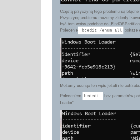
Częstą przyczyną tego problemu są błądne w
Przyczynę problemu możemy zidentyfikować 
być tam wpisy podobne do „FindOSPartitions
Polecenie
pokaże
bcedit /enum all
Możemy usunąć ten wpis jeżeli nie potrze
Poleceniem
bez parametrów pobi
bcdedit
Loader”