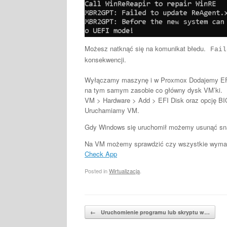
Możesz natknąć się na komunikat błedu.
Fail
konsekwencji.
Wyłączamy maszynę i w Proxmox Dodajemy EFI 
na tym samym zasobie co główny dysk VM’ki.
VM > Hardware > Add > EFI Disk oraz opcję B
Uruchamiamy VM.
Gdy Windows się uruchomił możemy usunąć sn
Na VM możemy sprawdzić czy wszystkie wymaga
Check App
Posted in
Wirtualizacja
.
Post navigation
←
Uruchomienie programu lub skryptu w…