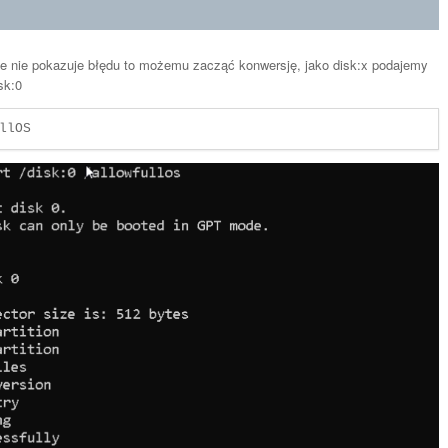
ate nie pokazuje błędu to możemu zacząć konwersję, jako disk:x podajemy
sk:0
llOS