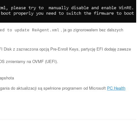
, ja go zignorowałem bez dalszych
ed to update ReAgent.xml
Disk z zaznaczona opcją Pre-Enroll Keys, partycję EFI dodaję zawsze
IOS zmieniamy na OVMF (UEFI).
apshota
nia do aktualizacji są spełnione programem od Microsoft
PC Health