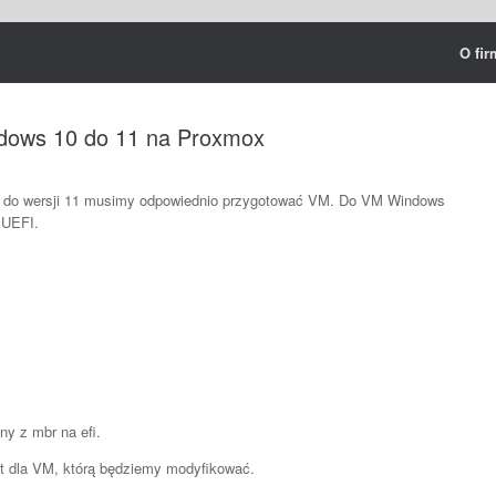
O fir
dows 10 do 11 na Proxmox
do wersji 11 musimy odpowiednio przygotować VM. Do VM Windows
 UEFI.
ny z mbr na efi.
t dla VM, którą będziemy modyfikować.