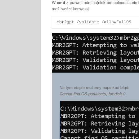
W
cmd
z prawmi admina(niektóre polecenia nie
możliwości konwersji
mbr2gpt /validate /allowFullOS
Na tym etapie możemy napotkać błąd:
Cannot find OS partition(s) for disk 0