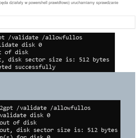
 będa działały w powershell prawidłowo) uruchamiamy sprawdzanie