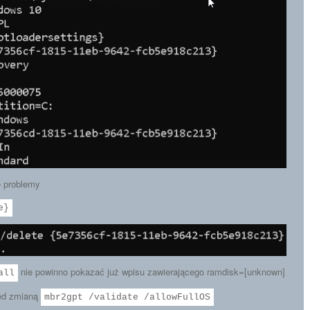
e problemy
e}
nie powinno pokazać już wpisu zawierającego ramdisk=[unknown]
all
ed zmianą
mbr2gpt /validate /allowFullOS