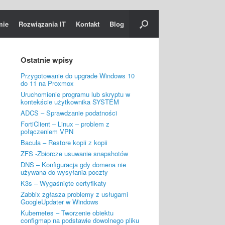
mie
Rozwiązania IT
Kontakt
Blog
Ostatnie wpisy
Przygotowanie do upgrade Windows 10
do 11 na Proxmox
Uruchomienie programu lub skryptu w
kontekście użytkownika SYSTEM
ADCS – Sprawdzanie podatności
FortiClient – Linux – problem z
połączeniem VPN
Bacula – Restore kopii z kopii
ZFS -Zbiorcze usuwanie snapshotów
DNS – Konfiguracja gdy domena nie
używana do wysyłania poczty
K3s – Wygaśnięte certyfikaty
Zabbix zgłasza problemy z usługami
GoogleUpdater w Windows
Kubernetes – Tworzenie obiektu
configmap na podstawie dowolnego pliku