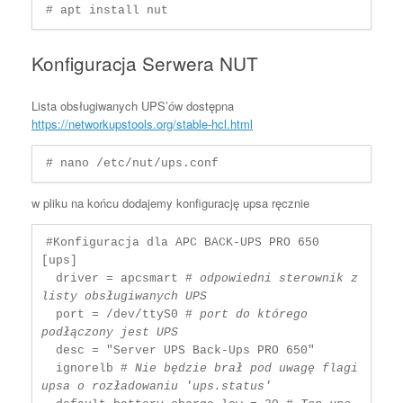
# apt install nut
Konfiguracja Serwera NUT
Lista obsługiwanych UPS’ów dostępna
https://networkupstools.org/stable-hcl.html
# nano /etc/nut/ups.conf
w pliku na końcu dodajemy konfigurację upsa ręcznie
#Konfiguracja dla APC BACK-UPS PRO 650

[ups]

  driver = apcsmart # 
odpowiedni sterownik z 
listy obsługiwanych UPS
  port = /dev/ttyS0 # 
port do którego 
podłączony jest UPS
  desc = "Server UPS Back-Ups PRO 650"

  ignorelb # 
Nie będzie brał pod uwagę flagi 
upsa o rozładowaniu 'ups.status'