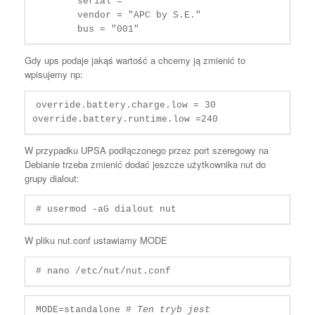
	serial = ""

	vendor = "APC by S.E."

Gdy ups podaje jakąś wartość a chcemy ją zmienić to
wpisujemy np:
override.battery.charge.low = 30

override.battery.runtime.low =240
W przypadku UPSA podłączonego przez port szeregowy na
Debianie trzeba zmienić dodać jeszcze użytkownika nut do
grupy dialout:
# usermod -aG dialout nut
W pliku nut.conf ustawiamy MODE
# nano /etc/nut/nut.conf
MODE=standalone # 
Ten tryb jest 