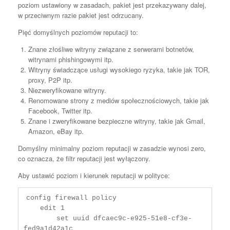
poziom ustawiony w zasadach, pakiet jest przekazywany dalej,
w przeciwnym razie pakiet jest odrzucany.
Pięć domyślnych poziomów reputacji to:
Znane złośliwe witryny związane z serwerami botnetów,
witrynami phishingowymi itp.
Witryny świadczące usługi wysokiego ryzyka, takie jak TOR,
proxy, P2P itp.
Niezweryfikowane witryny.
Renomowane strony z mediów społecznościowych, takie jak
Facebook, Twitter itp.
Znane i zweryfikowane bezpieczne witryny, takie jak Gmail,
Amazon, eBay itp.
Domyślny minimalny poziom reputacji w zasadzie wynosi zero,
co oznacza, że ​​filtr reputacji jest wyłączony.
Aby ustawić poziom i kierunek reputacji w polityce:
config firewall policy

    edit 1

        set uuid dfcaec9c-e925-51e8-cf3e-
fed9a1d42a1c
