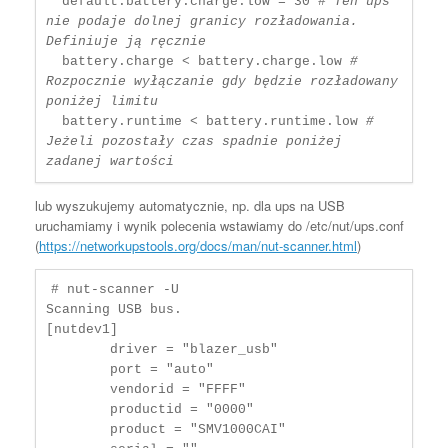
  default.battery.charge.low = 30 # 
Ten ups 
nie podaje dolnej granicy rozładowania. 
Definiuje ją ręcznie
  battery.charge < battery.charge.low 
# 
Rozpocznie wyłączanie gdy będzie rozładowany 
poniżej limitu
  battery.runtime < battery.runtime.low 
# 
Jeżeli pozostały czas spadnie poniżej 
zadanej wartości  
lub wyszukujemy automatycznie, np. dla ups na USB
uruchamiamy i wynik polecenia wstawiamy do /etc/nut/ups.conf
(
https://networkupstools.org/docs/man/nut-scanner.html
)
# nut-scanner -U

Scanning USB bus.

[nutdev1]

	driver = "blazer_usb"

	port = "auto"

	vendorid = "FFFF"

	productid = "0000"

	product = "SMV1000CAI"
