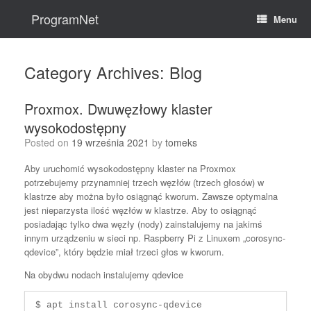
Skip
to
ProgramNet
Menu
content
Category Archives:
Blog
Proxmox. Dwuwęzłowy klaster
wysokodostępny
Posted on
19 września 2021
by
tomeks
Aby uruchomić wysokodostępny klaster na Proxmox
potrzebujemy przynamniej trzech węzłów (trzech głosów) w
klastrze aby można było osiągnąć kworum. Zawsze optymalna
jest nieparzysta ilość węzłów w klastrze. Aby to osiągnąć
posiadając tylko dwa węzły (nody) zainstalujemy na jakimś
innym urządzeniu w sieci np. Raspberry Pi z Linuxem „corosync-
qdevice”, który będzie miał trzeci głos w kworum.
Na obydwu nodach instalujemy qdevice
$ apt install corosync-qdevice