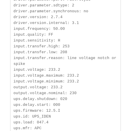
driver.parameter.sdtype: 2

driver.parameter.synchronous: no

driver.version: 2.7.4

driver.version.internal: 3.1

input.frequency: 50.00

input.quality: FF

input.sensitivity: H

input.transfer.high: 253

input.transfer.low: 208

input.transfer.reason: line voltage notch or 
spike

input.voltage: 233.2

input.voltage.maximum: 233.2

input.voltage.minimum: 233.2

output.voltage: 233.2

output.voltage.nominal: 230

ups.delay.shutdown: 020

ups.delay.start: 000

ups.firmware: 12.5.I

ups.id: UPS_IDEN

ups.load: 047.4

ups.mfr: APC
