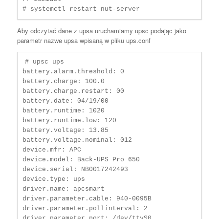
Aby odczytać dane z upsa uruchamiamy upsc podając jako
parametr nazwe upsa wpisaną w pliku ups.conf
# upsc ups

battery.alarm.threshold: 0

battery.charge: 100.0

battery.charge.restart: 00

battery.date: 04/19/00

battery.runtime: 1020

battery.runtime.low: 120

battery.voltage: 13.85

battery.voltage.nominal: 012

device.mfr: APC

device.model: Back-UPS Pro 650

device.serial: NB0017242493

device.type: ups

driver.name: apcsmart

driver.parameter.cable: 940-0095B

driver.parameter.pollinterval: 2

driver.parameter.port: /dev/ttyS0
