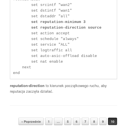
        set srcintf "wan2"

        set dstintf "wan1"

        set dstaddr "all"

set reputation-minimum 3

	set reputation-direction source
        set action accept

        set schedule "always"

        set service "ALL"

        set logtraffic all

        set auto-asic-offload disable

        set nat enable

    next

end
reputation-direction
to kierunek początkowego ruchu, aby
reputacja zaczęła działać.
Post navigation
« Poprzednie
1
…
5
6
7
8
9
10