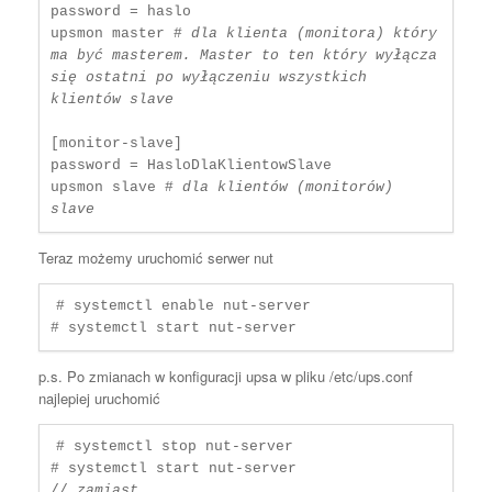
password = haslo

upsmon master # 
dla klienta (monitora) który 
ma być masterem. Master to ten który wyłącza 
się ostatni po wyłączeniu wszystkich 
klientów slave
[monitor-slave]

password = HasloDlaKlientowSlave

upsmon slave # 
dla klientów (monitorów) 
slave
Teraz możemy uruchomić serwer nut
# systemctl enable nut-server

# systemctl start nut-server
p.s. Po zmianach w konfiguracji upsa w pliku /etc/ups.conf
najlepiej uruchomić
# systemctl stop nut-server

# systemctl start nut-server

// 
zamiast