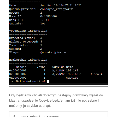
Gdy będziemy chcieli dołączyć następny prawdziwy węzeł do
klastra, urządzenie Qdevice będzie nam już nie potrzebne i
możemy je szybko usunąć.
$ pvecm qdevice remove