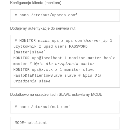
Konfiguracja klienta (monitora)
# nano /etc/nut/upsmon.conf
Dodajemy autentykacje do serwera nut
# MONITOR nazwa_ups_z_ups.conf@server_ip 1 
uzytkownik_z_upsd.users PASSWORD 
[master|slave]

MONITOR ups@localhost 1 monitor-master haslo 
master # 
Wpis dla urządzenia master
MONITOR ups@x.x.x.x 1 monitor-slave 
HasloDlaKlientowSlave slave # 
Wpis dla 
urządzenia slave
Dodatkowo na urządzeniach SLAVE ustawiamy MODE
# nano /etc/nut/nut.conf
MODE=netclient