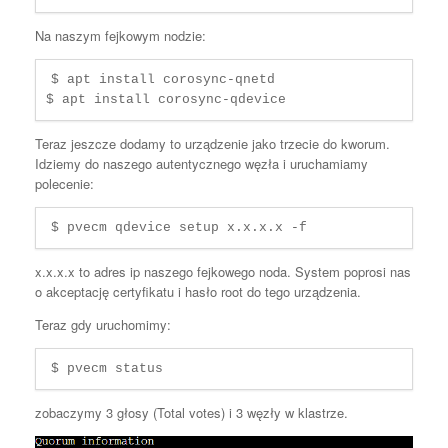
Na naszym fejkowym nodzie:
$ apt install corosync-qnetd

$ apt install corosync-qdevice
Teraz jeszcze dodamy to urządzenie jako trzecie do kworum.
Idziemy do naszego autentycznego węzła i uruchamiamy
polecenie:
$ pvecm qdevice setup x.x.x.x -f 
x.x.x.x to adres ip naszego fejkowego noda. System poprosi nas
o akceptację certyfikatu i hasło root do tego urządzenia.
Teraz gdy uruchomimy:
$ pvecm status
zobaczymy 3 głosy (Total votes) i 3 węzły w klastrze.