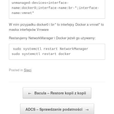
unmanaged-devices=interface-
name:docker0;interface-name:br-*;interface-
name:vmnet*
W mim przypadku docker0 i br-* to interfejsy Docker a vmnet* to
maska interfejsów Vmware
Restarujemy NetworkManager i Docker jeżeli go używamy:
sudo systemctl restart NetworkManager

sudo systemctl restart docker
Posted in
Sieci
.
Post navigation
←
Bacula – Restore kopii z kopii
ADCS – Sprawdzanie podatności
→