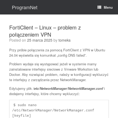
Skip
to
ProgramNet
Menu
content
FortiClient – Linux – problem z
połączeniem VPN
Posted on
25 marca 2025
by
tomeks
Przy próbie połączenia za pomocą FortiClient z VPN w Ubuntu
24.04 wyświetla się komunikat „config DNS failed”.
Problem wydaje się występować jeżeli w systemie mamy
zainstalowane interfejsy sieciowe z Vmware Workstion lub
Docker. Aby rozwiązać problem, należy w konfiguracji wykluczyć
te interfejsy z zarządzania przez NetworkManager.
Edytujemy plik
/etc/NetworkManager/NetworkManager.conf
i
dodajemy interfejsy, które chcemy wykluczyć:
$ sudo nano 
/etc/NetworkManager/NetworkManager.conf

[keyfile]
