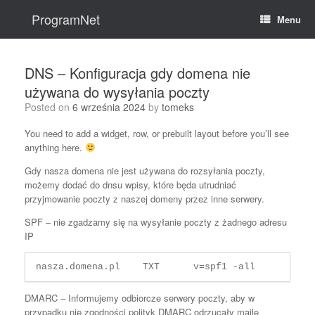
Skip
to
ProgramNet
Menu
content
DNS – Konfiguracja gdy domena nie
używana do wysyłania poczty
Posted on
6 września 2024
by
tomeks
You need to add a widget, row, or prebuilt layout before you’ll see
anything here.
Gdy nasza domena nie jest używana do rozsyłania poczty,
możemy dodać do dnsu wpisy, które będa utrudniać
przyjmowanie poczty z naszej domeny przez inne serwery.
SPF – nie zgadzamy się na wysyłanie poczty z żadnego adresu
IP
nasza.domena.pl    TXT      v=spf1 -all
DMARC – Informujemy odbiorcze serwery poczty, aby w
przypadku nie zgodności polityk DMARC odrzucały maile