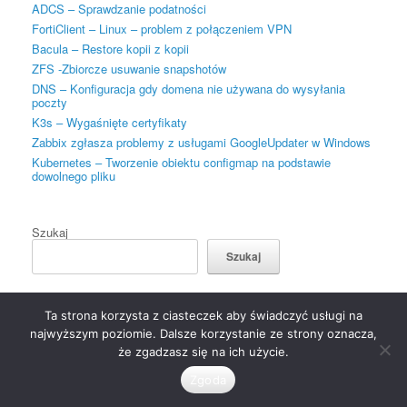
ADCS – Sprawdzanie podatności
FortiClient – Linux – problem z połączeniem VPN
Bacula – Restore kopii z kopii
ZFS -Zbiorcze usuwanie snapshotów
DNS – Konfiguracja gdy domena nie używana do wysyłania
poczty
K3s – Wygaśnięte certyfikaty
Zabbix zgłasza problemy z usługami GoogleUpdater w Windows
Kubernetes – Tworzenie obiektu configmap na podstawie
dowolnego pliku
Szukaj
Szukaj
Ta strona korzysta z ciasteczek aby świadczyć usługi na
najwyższym poziomie. Dalsze korzystanie ze strony oznacza,
że zgadzasz się na ich użycie.
ProgramNet © 2026 tomeks@programnet.eu tel. +48 502 770 542
Theme
by
SiteOrigin
Zgoda