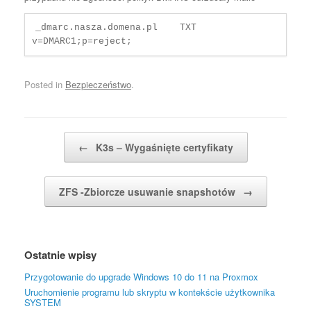
_dmarc.nasza.domena.pl    TXT      
v=DMARC1;p=reject;
Posted in
Bezpieczeństwo
.
Post navigation
←
K3s – Wygaśnięte certyfikaty
ZFS -Zbiorcze usuwanie snapshotów
→
Ostatnie wpisy
Przygotowanie do upgrade Windows 10 do 11 na Proxmox
Uruchomienie programu lub skryptu w kontekście użytkownika
SYSTEM