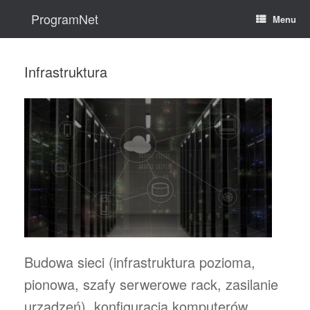
Skip
to
ProgramNet
Menu
content
Infrastruktura
Budowa sieci (infrastruktura pozioma,
pionowa, szafy serwerowe rack, zasilanie
urządzeń), konfiguracja komputerów,