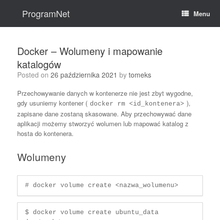
Skip
to
ProgramNet
Menu
content
Docker – Wolumeny i mapowanie
katalogów
Posted on
26 października 2021
by
tomeks
Przechowywanie danych w kontenerze nie jest zbyt wygodne,
gdy usuniemy kontener (
),
docker rm <id_kontenera>
zapisane dane zostaną skasowane. Aby przechowywać dane
aplikacji możemy stworzyć wolumen lub mapować katalog z
hosta do kontenera.
Wolumeny
# docker volume create <nazwa_wolumenu>
$ docker volume create ubuntu_data
