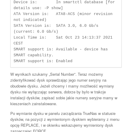
Device is:        In smartctl database [for 
details use: -P show]

ATA Version is:   ATA8-ACS (minor revision 
not indicated)

SATA Version is:  SATA 3.0, 6.0 Gb/s 
(current: 6.0 Gb/s)

Local Time is:    Sat Oct 23 14:13:37 2021 
CEST

SMART support is: Available - device has 
SMART capability.

SMART support is: Enabled
W wynikach szukamy „Serial Number”. Teraz możemy
zidentyfikować dysk sprawdzając jego numer seryjny na
obudowie dysku. Jeżeli chcemy i mamy możliwość wymiany
dysku nie wyłączając serwera, dobrze by było w trakcje
instalacji dysków, zapisać sobie jakie numery seryjne mamy w
kieszeniach zainstalowane.
Po wymianie dysku w panelu zarządzania TrueNas w statusie
dysków, na pozycji z wymienionym dyskiem wybieramy z menu
opcję REPLACE, i w okienku wskazujemy wymieniony dysk
zaznaczając FORCE.