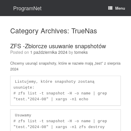
Skip
to
ProgramNet
Menu
content
Category Archives:
TrueNas
ZFS -Zbiorcze usuwanie snapshotów
Posted on
1 października 2024
by
tomeks
Chcemy usunąć snapshoty, które w nazwie mają „test” z sierpnia
2024
Listujemy, które snapshoty zostaną 
usunięte:

# zfs list -t snapshot -H -o name | grep 
"test.*2024-08" | xargs -n1 echo
Usuwamy

# zfs list -t snapshot -H -o name | grep 
"test.*2024-08" | xargs -n1 zfs destroy