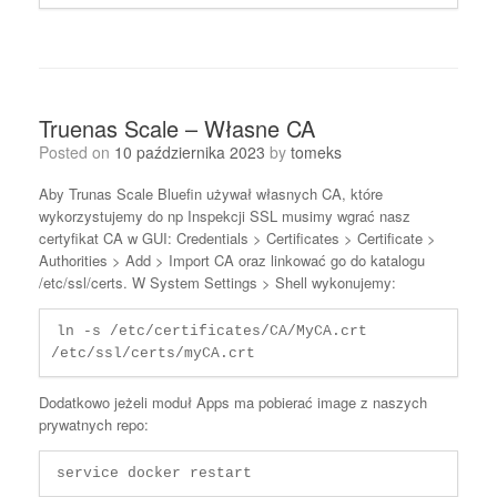
Truenas Scale – Własne CA
Posted on
10 października 2023
by
tomeks
Aby Trunas Scale Bluefin używał własnych CA, które
wykorzystujemy do np Inspekcji SSL musimy wgrać nasz
certyfikat CA w GUI: Credentials > Certificates > Certificate >
Authorities > Add > Import CA oraz linkować go do katalogu
/etc/ssl/certs. W System Settings > Shell wykonujemy:
ln -s /etc/certificates/CA/MyCA.crt 
/etc/ssl/certs/myCA.crt
Dodatkowo jeżeli moduł Apps ma pobierać image z naszych
prywatnych repo:
service docker restart