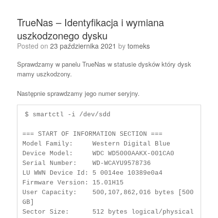
TrueNas – Identyfikacja i wymiana
uszkodzonego dysku
Posted on
23 października 2021
by
tomeks
Sprawdzamy w panelu TrueNas w statusie dysków który dysk
mamy uszkodzony.
Następnie sprawdzamy jego numer seryjny.
$ smartctl -i /dev/sdd

=== START OF INFORMATION SECTION ===

Model Family:     Western Digital Blue

Device Model:     WDC WD5000AAKX-001CA0

Serial Number:    WD-WCAYU9578736

LU WWN Device Id: 5 0014ee 10389e0a4

Firmware Version: 15.01H15

User Capacity:    500,107,862,016 bytes [500 
GB]

Sector Size:      512 bytes logical/physical
