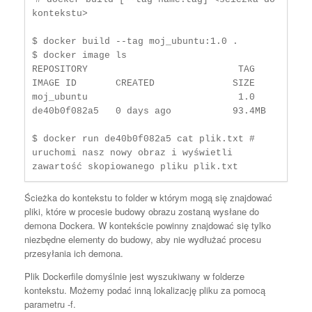
kontekstu> 

$ docker build --tag moj_ubuntu:1.0 . 

$ docker image ls

REPOSITORY                           TAG       
IMAGE ID       CREATED              SIZE

moj_ubuntu                           1.0       
de40b0f082a5   0 days ago           93.4MB

$ docker run de40b0f082a5 cat plik.txt # 
uruchomi nasz nowy obraz i wyświetli 
zawartość skopiowanego pliku plik.txt 
Ścieżka do kontekstu to folder w którym mogą się znajdować
pliki, które w procesie budowy obrazu zostaną wysłane do
demona Dockera. W kontekście powinny znajdować się tylko
niezbędne elementy do budowy, aby nie wydłużać procesu
przesyłania ich demona.
Plik Dockerfile domyślnie jest wyszukiwany w folderze
kontekstu. Możemy podać inną lokalizację pliku za pomocą
parametru -f.