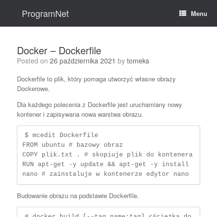
Skip
to
ProgramNet
Menu
content
Docker – Dockerfile
Posted on
26 października 2021
by
tomeks
Dockerfile to plik, który pomaga utworzyć własne obrazy
Dockerowe.
Dla każdego polecenia z Dockerfile jest uruchamiany nowy
kontener i zapisywana nowa warstwa obrazu.
$ mcedit Dockerfile

FROM ubuntu # bazowy obraz

COPY plik.txt . # skopiuje plik do kontenera

RUN apt-get -y update && apt-get -y install 
nano # zainstaluje w kontenerze edytor nano
Budowanie obrazu na podstawie Dockerfile.
# docker build [--tag name:tag] <ścieżka do 