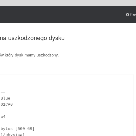
O fir
iana uszkodzonego dysku
ów który dysk mamy uszkodzony.
==

Blue

01CA0

a4

bytes [500 GB]

l/physical
