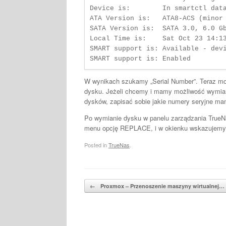
Device is:        In smartctl data
ATA Version is:   ATA8-ACS (minor 
SATA Version is:  SATA 3.0, 6.0 Gb
Local Time is:    Sat Oct 23 14:13
SMART support is: Available - devi
SMART support is: Enabled
W wynikach szukamy „Serial Number”. Teraz mo
dysku. Jeżeli chcemy i mamy możliwość wymiany 
dysków, zapisać sobie jakie numery seryjne ma
Po wymianie dysku w panelu zarządzania TrueN
menu opcję REPLACE, i w okienku wskazujemy
Posted in
TrueNas
.
Post navigation
←
Proxmox – Przenoszenie maszyny wirtualnej…