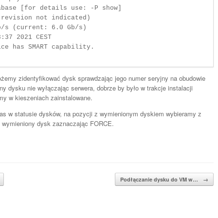
base [for details use: -P show]

revision not indicated)

/s (current: 6.0 Gb/s)

:37 2021 CEST

ce has SMART capability.

żemy zidentyfikować dysk sprawdzając jego numer seryjny na obudowie
dysku nie wyłączając serwera, dobrze by było w trakcje instalacji
my w kieszeniach zainstalowane.
as w statusie dysków, na pozycji z wymienionym dyskiem wybieramy z
 wymieniony dysk zaznaczając FORCE.
Podłączanie dysku do VM w…
→