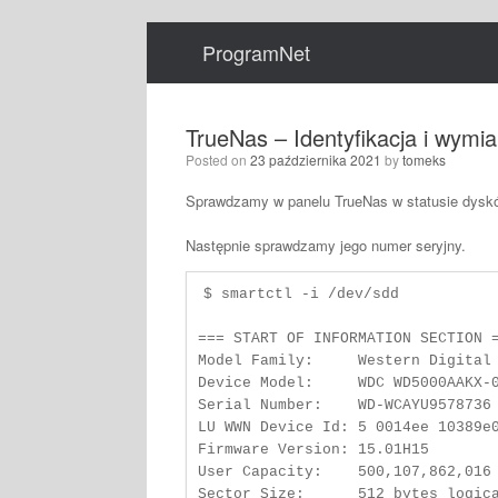
Skip
to
ProgramNet
content
TrueNas – Identyfikacja i wym
Posted on
23 października 2021
by
tomeks
Sprawdzamy w panelu TrueNas w statusie dysk
Następnie sprawdzamy jego numer seryjny.
$ smartctl -i /dev/sdd

=== START OF INFORMATION SECTION =
Model Family:     Western Digital 
Device Model:     WDC WD5000AAKX-0
Serial Number:    WD-WCAYU9578736

LU WWN Device Id: 5 0014ee 10389e0
Firmware Version: 15.01H15

User Capacity:    500,107,862,016 
Sector Size:      512 bytes logica