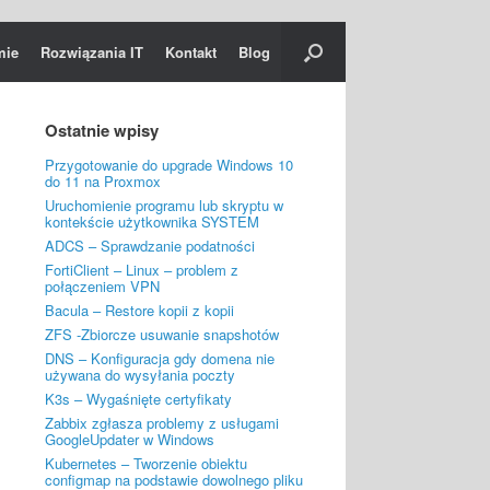
mie
Rozwiązania IT
Kontakt
Blog
Ostatnie wpisy
Przygotowanie do upgrade Windows 10
do 11 na Proxmox
Uruchomienie programu lub skryptu w
kontekście użytkownika SYSTEM
ADCS – Sprawdzanie podatności
FortiClient – Linux – problem z
połączeniem VPN
Bacula – Restore kopii z kopii
ZFS -Zbiorcze usuwanie snapshotów
DNS – Konfiguracja gdy domena nie
używana do wysyłania poczty
K3s – Wygaśnięte certyfikaty
Zabbix zgłasza problemy z usługami
GoogleUpdater w Windows
Kubernetes – Tworzenie obiektu
configmap na podstawie dowolnego pliku