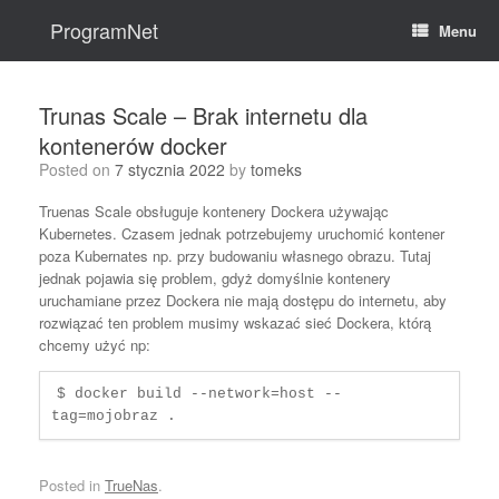
Skip
to
ProgramNet
Menu
content
Trunas Scale – Brak internetu dla
kontenerów docker
Posted on
7 stycznia 2022
by
tomeks
Truenas Scale obsługuje kontenery Dockera używając
Kubernetes. Czasem jednak potrzebujemy uruchomić kontener
poza Kubernates np. przy budowaniu własnego obrazu. Tutaj
jednak pojawia się problem, gdyż domyślnie kontenery
uruchamiane przez Dockera nie mają dostępu do internetu, aby
rozwiązać ten problem musimy wskazać sieć Dockera, którą
chcemy użyć np:
$ docker build --network=host --
tag=mojobraz . 
Posted in
TrueNas
.