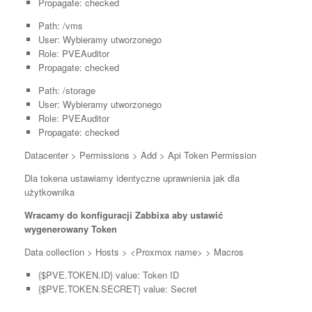
Propagate: checked
Path: /vms
User: Wybieramy utworzonego
Role: PVEAuditor
Propagate: checked
Path: /storage
User: Wybieramy utworzonego
Role: PVEAuditor
Propagate: checked
Datacenter > Permissions > Add > Api Token Permission
Dla tokena ustawiamy identyczne uprawnienia jak dla
użytkownika
Wracamy do konfiguracji Zabbixa aby ustawić
wygenerowany Token
Data collection > Hosts > <Proxmox name> > Macros
{$PVE.TOKEN.ID} value: Token ID
{$PVE.TOKEN.SECRET} value: Secret