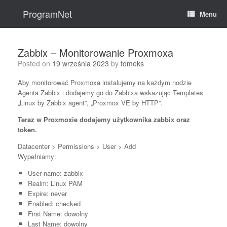
Skip
to
ProgramNet
Menu
content
Zabbix – Monitorowanie Proxmoxa
Posted on
19 września 2023
by
tomeks
Aby monitorować Proxmoxa instalujemy na każdym nodzie
Agenta Zabbix i dodajemy go do Zabbixa wskazując Templates
„Linux by Zabbix agent”, „Proxmox VE by HTTP”.
Teraz w Proxmoxie dodajemy użytkownika zabbix oraz
token.
Datacenter > Permissions > User > Add
Wypełniamy:
User name: zabbix
Realm: Linux PAM
Expire: never
Enabled: checked
First Name: dowolny
Last Name: dowolny