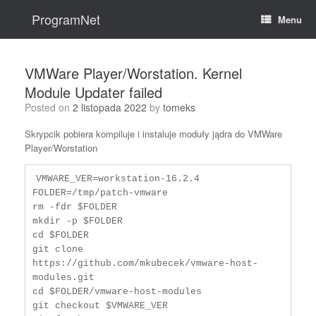
Skip
to
ProgramNet
Menu
content
VMWare Player/Worstation. Kernel
Module Updater failed
Posted on
2 listopada 2022
by
tomeks
Skrypcik pobiera kompiluje i instaluje moduły jądra do VMWare
Player/Worstation
VMWARE_VER=workstation-16.2.4

FOLDER=/tmp/patch-vmware

rm -fdr $FOLDER

mkdir -p $FOLDER

cd $FOLDER

git clone 
https://github.com/mkubecek/vmware-host-
modules.git

cd $FOLDER/vmware-host-modules

git checkout $VMWARE_VER
