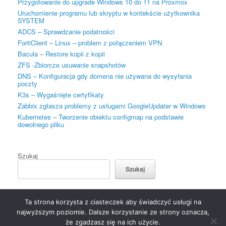
Przygotowanie do upgrade Windows 10 do 11 na Proxmox
Uruchomienie programu lub skryptu w kontekście użytkownika
SYSTEM
ADCS – Sprawdzanie podatności
FortiClient – Linux – problem z połączeniem VPN
Bacula – Restore kopii z kopii
ZFS -Zbiorcze usuwanie snapshotów
DNS – Konfiguracja gdy domena nie używana do wysyłania
poczty
K3s – Wygaśnięte certyfikaty
Zabbix zgłasza problemy z usługami GoogleUpdater w Windows
Kubernetes – Tworzenie obiektu configmap na podstawie
dowolnego pliku
Szukaj
Szukaj
Ta strona korzysta z ciasteczek aby świadczyć usługi na
najwyższym poziomie. Dalsze korzystanie ze strony oznacza,
że zgadzasz się na ich użycie.