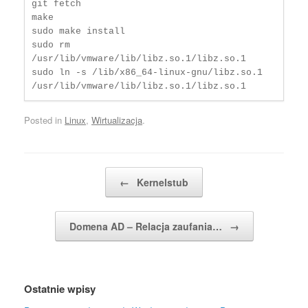
git fetch

make

sudo make install

sudo rm 
/usr/lib/vmware/lib/libz.so.1/libz.so.1

sudo ln -s /lib/x86_64-linux-gnu/libz.so.1 
/usr/lib/vmware/lib/libz.so.1/libz.so.1 
Posted in
Linux
,
Wirtualizacja
.
Post navigation
←
Kernelstub
Domena AD – Relacja zaufania…
→
Ostatnie wpisy