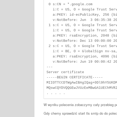
 0 s:CN = *.google.com                                                                                                                                                                                                                                                                                                                                

   i:C = US, O = Google Trust Services, CN = WR2                                                                                                                                                                                                                                                                                                      

   a:PKEY: id-ecPublicKey, 256 (bit); sigalg: RSA-SHA256                                                                                                                                                                                                                                                                                              

   v:NotBefore: Jun  3 06:35:38 2024 GMT; NotAfter: Aug 26 06:35:37 2024 GMT                                                                                                                                                                                                                                                                          

 1 s:C = US, O = Google Trust Services, CN = WR2                                                                                                                                                                                                                                                                                                      

   i:C = US, O = Google Trust Services LLC, CN = GTS Root R1                                                                                                                                                                                                                                                                                          

   a:PKEY: rsaEncryption, 2048 (bit); sigalg: RSA-SHA256                                                                                                                                                                                                                                                                                              

   v:NotBefore: Dec 13 09:00:00 2023 GMT; NotAfter: Feb 20 14:00:00 2029 GMT                                                                                                                                                                                                                                                                          

 2 s:C = US, O = Google Trust Services LLC, CN = GTS Root R1                                                                                                                                                                                                                                                                                          

   i:C = BE, O = GlobalSign nv-sa, OU = Root CA, CN = GlobalSign Root CA                                                                                                                                                                                                                                                                              

   a:PKEY: rsaEncryption, 4096 (bit); sigalg: RSA-SHA256                                                                                                                                                                                                                                                                                              

   v:NotBefore: Jun 19 00:00:42 2020 GMT; NotAfter: Jan 28 00:00:42 2028 GMT                                                                                                                                                                                                                                                                          

---                                                                                                                                                                                                                                                                                                                                                   

Server certificate                                                                                                                                                                                                                                                                                                                                    

-----BEGIN CERTIFICATE-----       
MIIOTTCCDTWgAwIBAgIQag+0Dl9hY5UKDM
MQswCQYDVQQGEwJVUzEeMBwGA1UEChMVR2
. . . . .
W wyniku polecenia zobaczymy cały przebieg po
Gdy chemy sprawdzić start tls smtp do do pole