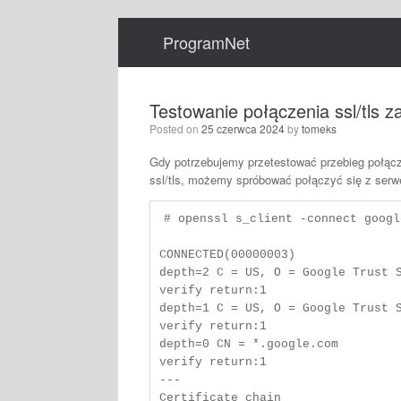
Skip
to
ProgramNet
content
Testowanie połączenia ssl/tls 
Posted on
25 czerwca 2024
by
tomeks
Gdy potrzebujemy przetestować przebieg połącz
ssl/tls, możemy spróbować połączyć się z serwe
# openssl s_client -connect googl
CONNECTED(00000003)                                                                                                                                                                                                                                                                                                                                   

depth=2 C = US, O = Google Trust Services LLC, CN = GTS Root R1                                                                                                                        
verify return:1                                                                                                                                                                                                                                                                                                                                       

depth=1 C = US, O = Google Trust Services, CN = WR2                                                                                                                                                                               
verify return:1                                                                                                                                                                                                                                                                                                                                       

depth=0 CN = *.google.com                                                                                                                                                                                                                                                                                                                             

verify return:1                                                                                                                                                                                                                                                                                                                                       

---                                                                                                                                                                                                                                                                                                                                                   

Certificate chain                                                                                                                                                                                                                                                                                                                                     
