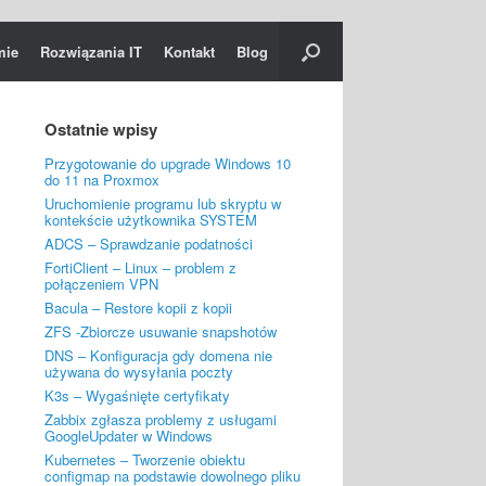
mie
Rozwiązania IT
Kontakt
Blog
Ostatnie wpisy
Przygotowanie do upgrade Windows 10
do 11 na Proxmox
Uruchomienie programu lub skryptu w
kontekście użytkownika SYSTEM
ADCS – Sprawdzanie podatności
FortiClient – Linux – problem z
połączeniem VPN
Bacula – Restore kopii z kopii
ZFS -Zbiorcze usuwanie snapshotów
DNS – Konfiguracja gdy domena nie
używana do wysyłania poczty
K3s – Wygaśnięte certyfikaty
Zabbix zgłasza problemy z usługami
GoogleUpdater w Windows
Kubernetes – Tworzenie obiektu
configmap na podstawie dowolnego pliku