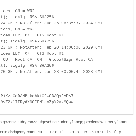
                                           

PiKzcGqDANBgkqhkiG9w0BAQsFADA7             

9vZ2xlIFRydXN0IFNlcnZpY2VzMQww

łączenia który może ułątwić nam identyfikację problemów z certyfikatami
cenia dodajemy parametr
lub
-starttls smtp
-starttls ftp