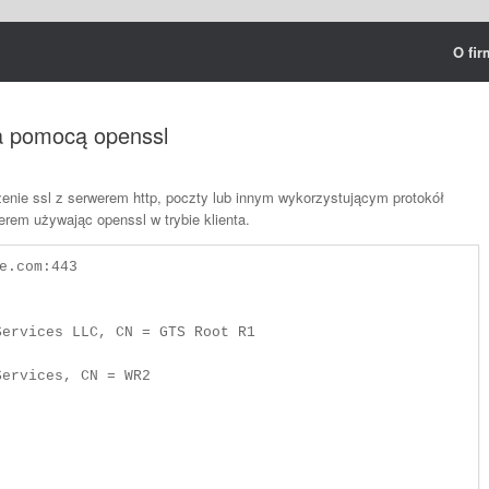
O fir
za pomocą openssl
enie ssl z serwerem http, poczty lub innym wykorzystującym protokół
rem używając openssl w trybie klienta.
e.com:443

                                                                                                                                                               

                                                                                                                    
