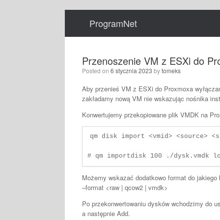
Skip
to
ProgramNet
content
Przenoszenie VM z ESXi do P
Posted on
6 stycznia 2023
by
tomeks
Aby przenieś VM z ESXi do Proxmoxa wyłącza
zakładamy nową VM nie wskazując nośnika inst
Konwertujemy przekopiowane plik VMDK na Pr
qm disk import <vmid> <source> <s
Możemy wskazać dodatkowo format do jakiego 
–format <raw | qcow2 | vmdk>
Po przekonwertowaniu dysków wchodzimy do us
a następnie Add.