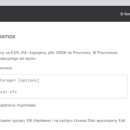
O fir
roxmox
my na ESXi VM i kopiujemy pliki VMDK do Proxmoxa. W Proxmoxsie
alacyjnego ani dysku.
oxmoxie
torage> [options]

będziemy importować
tawień sprzętu VM (Hardware) i na każdym Unused Disk wykonujemy Edit