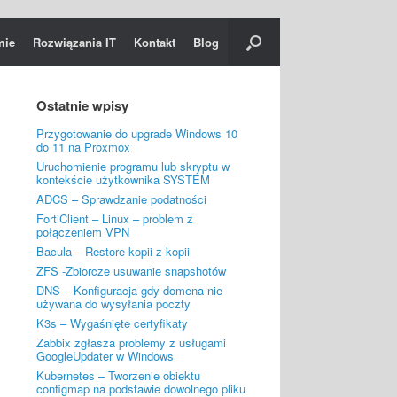
mie
Rozwiązania IT
Kontakt
Blog
Ostatnie wpisy
Przygotowanie do upgrade Windows 10
do 11 na Proxmox
Uruchomienie programu lub skryptu w
kontekście użytkownika SYSTEM
ADCS – Sprawdzanie podatności
FortiClient – Linux – problem z
połączeniem VPN
Bacula – Restore kopii z kopii
ZFS -Zbiorcze usuwanie snapshotów
DNS – Konfiguracja gdy domena nie
używana do wysyłania poczty
K3s – Wygaśnięte certyfikaty
Zabbix zgłasza problemy z usługami
GoogleUpdater w Windows
Kubernetes – Tworzenie obiektu
configmap na podstawie dowolnego pliku