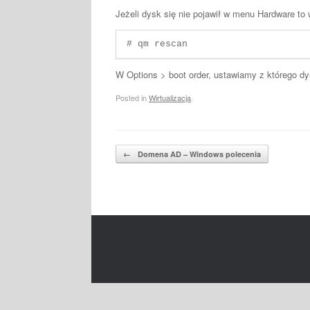
Jeżeli dysk się nie pojawił w menu Hardware to
# qm rescan
W Options > boot order, ustawiamy z którego d
Posted in
Wirtualizacja
.
Post navigation
←
Domena AD – Windows polecenia