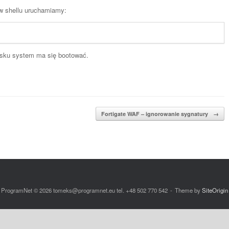
 w shellu uruchamiamy:
ysku system ma się bootować.
Fortigate WAF – ignorowanie sygnatury
→
ProgramNet © 2026 tomeks@programnet.eu tel. +48 502 770 542
Theme by
SiteOrigin