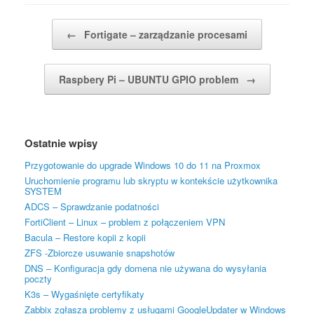
Post navigation
←
Fortigate – zarządzanie procesami
Raspbery Pi – UBUNTU GPIO problem
→
Ostatnie wpisy
Przygotowanie do upgrade Windows 10 do 11 na Proxmox
Uruchomienie programu lub skryptu w kontekście użytkownika
SYSTEM
ADCS – Sprawdzanie podatności
FortiClient – Linux – problem z połączeniem VPN
Bacula – Restore kopii z kopii
ZFS -Zbiorcze usuwanie snapshotów
DNS – Konfiguracja gdy domena nie używana do wysyłania
poczty
K3s – Wygaśnięte certyfikaty
Zabbix zgłasza problemy z usługami GoogleUpdater w Windows