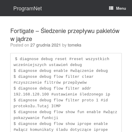
Skip
to
ProgramNet
Menu
content
Fortigate – Śledzenie przepływu pakietów
w jądrze
Posted on
27 grudnia 2021
by
tomeks
$ diagnose debug reset #reset wszystkich 
wcześniejszych ustawień debug

$ diagnose debug enable #włączenie debug

$ diagnose debug flow filter clear 
#czyszczenie filtrów przepływów 

$ diagnose debug flow filter addr 
192.168.128.100 #ustawienie śledzonego ip

$ diagnose debug flow filter proto 1 #id 
protokołu.Tutaj ICMP

$ diagnose debug flow show fun enable #włącz 
pokazywanie funkcji

$ diagnose debug flow show iprope enable 
#włącz komunikaty śladu dotyczące iprope
