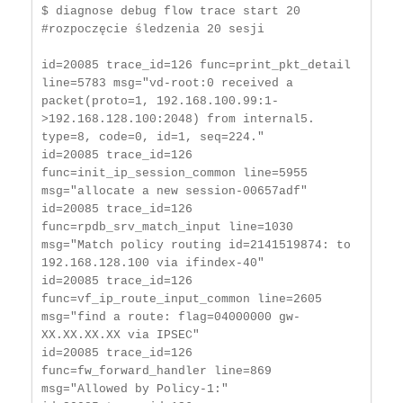
$ diagnose debug flow trace start 20 
#rozpoczęcie śledzenia 20 sesji

id=20085 trace_id=126 func=print_pkt_detail 
line=5783 msg="vd-root:0 received a 
packet(proto=1, 192.168.100.99:1-
>192.168.128.100:2048) from internal5. 
type=8, code=0, id=1, seq=224."

id=20085 trace_id=126 
func=init_ip_session_common line=5955 
msg="allocate a new session-00657adf"

id=20085 trace_id=126 
func=rpdb_srv_match_input line=1030 
msg="Match policy routing id=2141519874: to 
192.168.128.100 via ifindex-40"

id=20085 trace_id=126 
func=vf_ip_route_input_common line=2605 
msg="find a route: flag=04000000 gw-
XX.XX.XX.XX via IPSEC"

id=20085 trace_id=126 
func=fw_forward_handler line=869 
msg="Allowed by Policy-1:"
