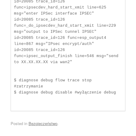
id=20085 trace_id=126 
func=ipsecdev_hard_start_xmit line=625 
msg="enter IPSec interface IPSEC"

id=20085 trace_id=126 
func=_do_ipsecdev_hard_start_xmit line=229 
msg="output to IPSec tunnel IPSEC"

id=20085 trace_id=126 func=esp_output4 
line=867 msg="IPsec encrypt/auth"

id=20085 trace_id=126 
func=ipsec_output_finish line=546 msg="send 
to XX.XX.XX.XX via wan2"

$ diagnose debug flow trace stop 
#zatrzymanie

$ diagnose debug disable #wyłączenie debug

Posted in
Bezpieczeństwo
.