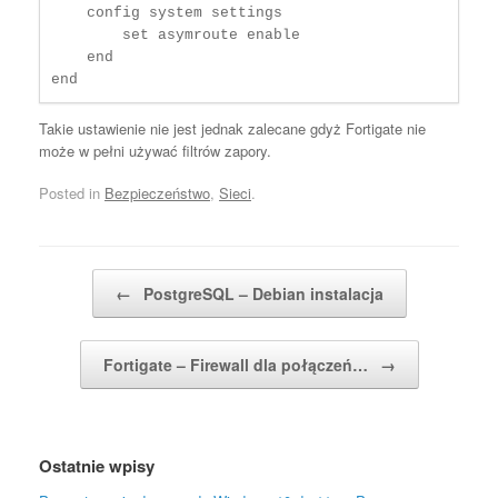
    config system settings

        set asymroute enable

    end

end
Takie ustawienie nie jest jednak zalecane gdyż Fortigate nie
może w pełni używać filtrów zapory.
Posted in
Bezpieczeństwo
,
Sieci
.
Post navigation
←
PostgreSQL – Debian instalacja
Fortigate – Firewall dla połączeń…
→
Ostatnie wpisy