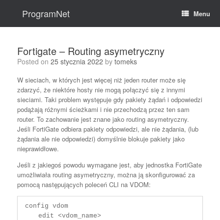
Skip
to
ProgramNet
Menu
content
Fortigate – Routing asymetryczny
Posted on
25 stycznia 2022
by
tomeks
W sieciach, w których jest więcej niż jeden router może się
zdarzyć, że niektóre hosty nie mogą połączyć się z innymi
sieciami. Taki problem występuje gdy pakiety żądań i odpowiedzi
podążają różnymi ścieżkami i nie przechodzą przez ten sam
router. To zachowanie jest znane jako routing asymetryczny.
Jeśli FortiGate odbiera pakiety odpowiedzi, ale nie żądania, (lub
żądania ale nie odpowiedzi) domyślnie blokuje pakiety jako
nieprawidłowe.
Jeśli z jakiegoś powodu wymagane jest, aby jednostka FortiGate
umożliwiała routing asymetryczny, można ją skonfigurować za
pomocą następujących poleceń CLI na VDOM:
config vdom

    edit <vdom_name>
