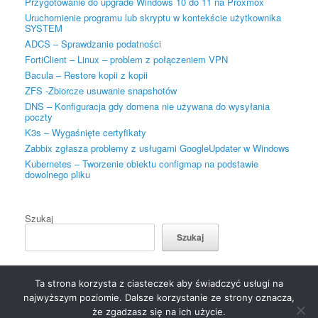
Przygotowanie do upgrade Windows 10 do 11 na Proxmox
Uruchomienie programu lub skryptu w kontekście użytkownika
SYSTEM
ADCS – Sprawdzanie podatności
FortiClient – Linux – problem z połączeniem VPN
Bacula – Restore kopii z kopii
ZFS -Zbiorcze usuwanie snapshotów
DNS – Konfiguracja gdy domena nie używana do wysyłania
poczty
K3s – Wygaśnięte certyfikaty
Zabbix zgłasza problemy z usługami GoogleUpdater w Windows
Kubernetes – Tworzenie obiektu configmap na podstawie
dowolnego pliku
Szukaj
Szukaj
Ta strona korzysta z ciasteczek aby świadczyć usługi na
najwyższym poziomie. Dalsze korzystanie ze strony oznacza,
że zgadzasz się na ich użycie.