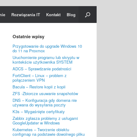
mie
Rozwiązania IT
Kontakt
Blog
Ostatnie wpisy
Przygotowanie do upgrade Windows 10
do 11 na Proxmox
Uruchomienie programu lub skryptu w
kontekście użytkownika SYSTEM
ADCS – Sprawdzanie podatności
FortiClient – Linux – problem z
połączeniem VPN
Bacula – Restore kopii z kopii
ZFS -Zbiorcze usuwanie snapshotów
DNS – Konfiguracja gdy domena nie
używana do wysyłania poczty
K3s – Wygaśnięte certyfikaty
Zabbix zgłasza problemy z usługami
GoogleUpdater w Windows
Kubernetes – Tworzenie obiektu
configmap na podstawie dowolnego pliku