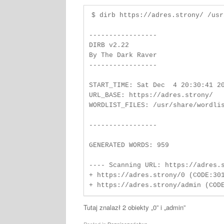
$ dirb https://adres.strony/ /usr
-----------------

DIRB v2.22

By The Dark Raver

-----------------

START_TIME: Sat Dec  4 20:30:41 20
URL_BASE: https://adres.strony/

WORDLIST_FILES: /usr/share/wordlis
-----------------

GENERATED WORDS: 959

---- Scanning URL: https://adres.s
+ https://adres.strony/0 (CODE:301
Tutaj znalazł 2 obiekty „0” i „admin”
Posted in
Bezpieczeństwo
.