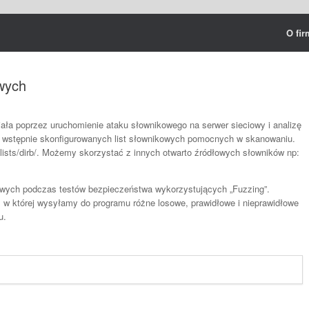
O fir
owych
iała poprzez uruchomienie ataku słownikowego na serwer sieciowy i analizę
aw wstępnie skonfigurowanych list słownikowych pomocnych w skanowaniu.
dlists/dirb/. Możemy skorzystać z innych otwarto źródłowych słowników np:
towych podczas testów bezpieczeństwa wykorzystujących „Fuzzing”.
 w której wysyłamy do programu różne losowe, prawidłowe i nieprawidłowe
u.