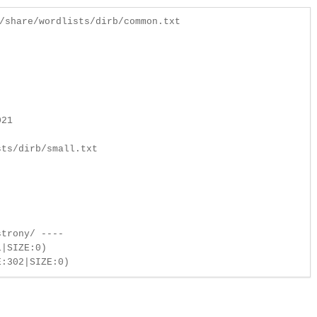
/share/wordlists/dirb/common.txt

21

ts/dirb/small.txt

trony/ ----

|SIZE:0)
