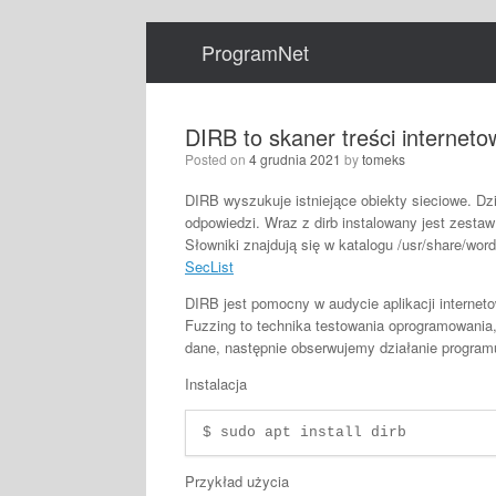
Skip
to
ProgramNet
content
DIRB to skaner treści internet
Posted on
4 grudnia 2021
by
tomeks
DIRB wyszukuje istniejące obiekty sieciowe. Dz
odpowiedzi. Wraz z dirb instalowany jest zest
Słowniki znajdują się w katalogu /usr/share/wor
SecList
DIRB jest pomocny w audycie aplikacji interne
Fuzzing to technika testowania oprogramowania,
dane, następnie obserwujemy działanie program
Instalacja
$ sudo apt install dirb
Przykład użycia