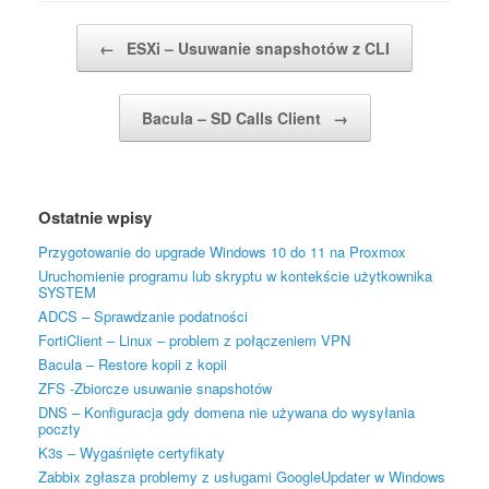
Post navigation
←
ESXi – Usuwanie snapshotów z CLI
Bacula – SD Calls Client
→
Ostatnie wpisy
Przygotowanie do upgrade Windows 10 do 11 na Proxmox
Uruchomienie programu lub skryptu w kontekście użytkownika
SYSTEM
ADCS – Sprawdzanie podatności
FortiClient – Linux – problem z połączeniem VPN
Bacula – Restore kopii z kopii
ZFS -Zbiorcze usuwanie snapshotów
DNS – Konfiguracja gdy domena nie używana do wysyłania
poczty
K3s – Wygaśnięte certyfikaty
Zabbix zgłasza problemy z usługami GoogleUpdater w Windows