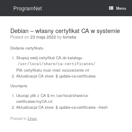
Skip
to
ProgramNet
Menu
content
Debian – własny certyfikat CA w systemie
Posted on
23 maja 2022
by
tomeks
Dodanie certyfikatu
Skopiuj swój certyfikat CA do katalogu
/usr/local/share/ca-certificates/
Plik certyfikatu musi mieć rozszerzenie crt
Aktualizacja CA store: $ update-ca-certificates
Usunięcie
Usunąć plik z CA $ rm /usr/local/share/ca-
certificates/myCA.crt
Aktualizacja CA store: $ update-ca-certificates –fresh
Posted in
Linux
.