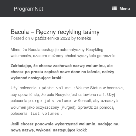
Skip
to
ProgramNet
Menu
content
Bacula – Ręczny recykling taśmy
Posted on
6 października 2022
by
tomeks
Mimo, że Bacula obsługuje automatyczny Recykling
wolumenów, czasem możemy chcieć wyczyścić go ręcznie.
Zakładając, że chcesz zachować nazwę woluminu, ale
chcesz po prostu zapisać nowe dane na taśmie, należy
wykonać następujące kroki:
Użyj polecenia
>Volume Status w bconsole,
update volume
aby upewnić się, że pole Recycle jest ustawione na 1. Użyj
polecenia p
w Konsoli, aby oznaczyć
urge jobs volume
wolumen jako oczyszczony (Purged). Sprawdź za pomocą
polecenia
.
list volumes
Jeśli chcesz ponownie wykorzystać wolumin, nadając mu
nową nazwę, wykonaj następujące kroki: