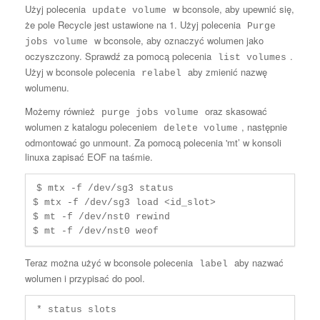
Użyj polecenia
w bconsole, aby upewnić się,
update volume
że pole Recycle jest ustawione na 1. Użyj polecenia
Purge
w bconsole, aby oznaczyć wolumen jako
jobs volume
oczyszczony. Sprawdź za pomocą polecenia
.
list volumes
Użyj w bconsole polecenia
aby zmienić nazwę
relabel
wolumenu.
Możemy również
oraz skasować
purge jobs volume
wolumen z katalogu poleceniem
, następnie
delete volume
odmontować go unmount. Za pomocą polecenia 'mt’ w konsoli
linuxa zapisać EOF na taśmie.
$ mtx -f /dev/sg3 status

$ mtx -f /dev/sg3 load <id_slot>

$ mt -f /dev/nst0 rewind

$ mt -f /dev/nst0 weof
Teraz można użyć w bconsole polecenia
aby nazwać
label
wolumen i przypisać do pool.
* status slots
