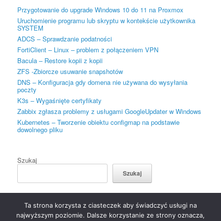
Przygotowanie do upgrade Windows 10 do 11 na Proxmox
Uruchomienie programu lub skryptu w kontekście użytkownika
SYSTEM
ADCS – Sprawdzanie podatności
FortiClient – Linux – problem z połączeniem VPN
Bacula – Restore kopii z kopii
ZFS -Zbiorcze usuwanie snapshotów
DNS – Konfiguracja gdy domena nie używana do wysyłania
poczty
K3s – Wygaśnięte certyfikaty
Zabbix zgłasza problemy z usługami GoogleUpdater w Windows
Kubernetes – Tworzenie obiektu configmap na podstawie
dowolnego pliku
Szukaj
Szukaj
Ta strona korzysta z ciasteczek aby świadczyć usługi na
najwyższym poziomie. Dalsze korzystanie ze strony oznacza,