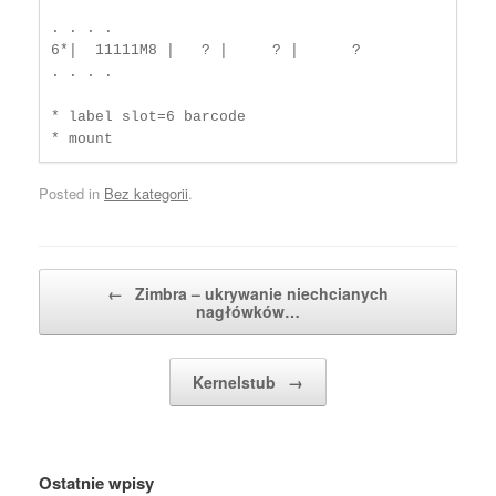
. . . .

6*|  11111M8 |   ? |     ? |      ?

. . . . 

* label slot=6 barcode

* mount
Posted in
Bez kategorii
.
Post navigation
←
Zimbra – ukrywanie niechcianych
nagłówków…
Kernelstub
→
Ostatnie wpisy